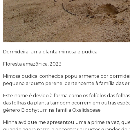
Dormideira, uma planta mimosa e pudica
Floresta amazônica, 2023
Mimosa pudica, conhecida popularmente por dormideir
pequeno arbusto perene, pertencente à família das erv
Este nome é devido à forma como os folíolos das folha
das folhas da planta também ocorrem em outras espécie
gênero Biophytum na família Oxalidaceae.
Minha avó que me apresentou uma a primeira vez, que
quando agora passei a encontrar arbustos grandes dela