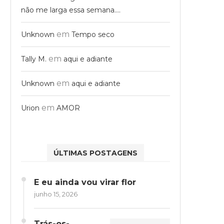
não me larga essa semana….
em
Unknown
Tempo seco
em
Tally M.
aqui e adiante
em
Unknown
aqui e adiante
em
Urion
AMOR
ÚLTIMAS POSTAGENS
E eu ainda vou virar flor
junho 15, 2026
Trás-os-