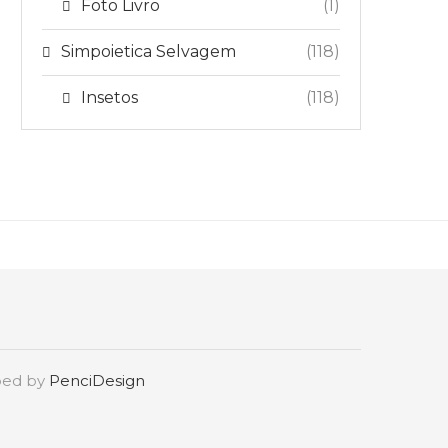
Foto Livro
(1)
Simpoietica Selvagem
(118)
Insetos
(118)
oped by
PenciDesign