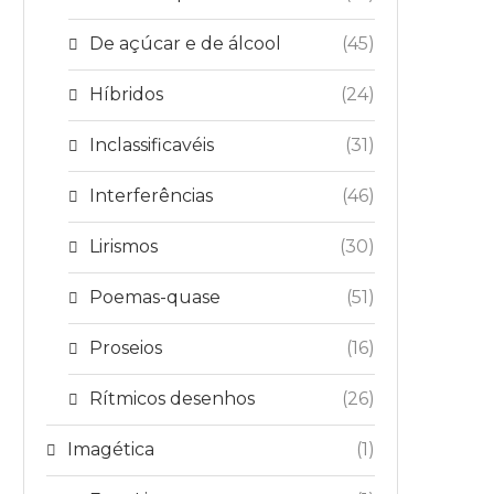
De açúcar e de álcool
(45)
Híbridos
(24)
Inclassificavéis
(31)
Interferências
(46)
Lirismos
(30)
Poemas-quase
(51)
Proseios
(16)
Rítmicos desenhos
(26)
Imagética
(1)