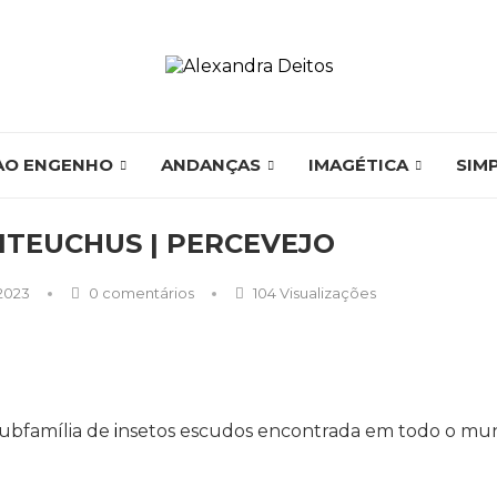
AO ENGENHO
ANDANÇAS
IMAGÉTICA
SIM
ITEUCHUS | PERCEVEJO
 2023
0 comentários
104
Visualizações
subfamília de
i
nsetos escudos encontrada em todo o m