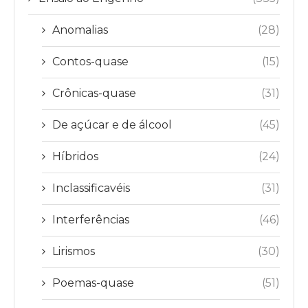
Anomalias
(28)
Contos-quase
(15)
Crônicas-quase
(31)
De açúcar e de álcool
(45)
Híbridos
(24)
Inclassificavéis
(31)
Interferências
(46)
Lirismos
(30)
Poemas-quase
(51)