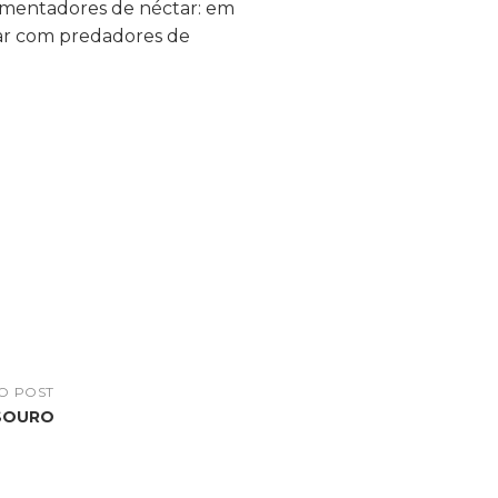
imentadores de néctar: em
idar com predadores de
O POST
ESOURO