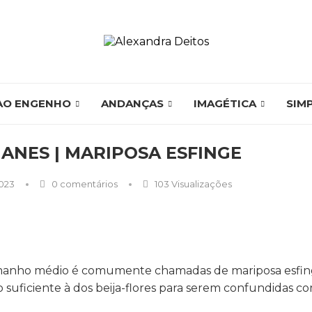
AO ENGENHO
ANDANÇAS
IMAGÉTICA
SIM
ANES | MARIPOSA ESFINGE
2023
0 comentários
103
Visualizações
amanho médio é comumente chamadas de mariposa esfing
 suficiente à dos beija-flores para serem confundidas co