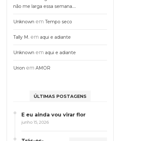
não me larga essa semana….
em
Unknown
Tempo seco
em
Tally M.
aqui e adiante
em
Unknown
aqui e adiante
em
Urion
AMOR
ÚLTIMAS POSTAGENS
E eu ainda vou virar flor
junho 15, 2026
Trás-os-