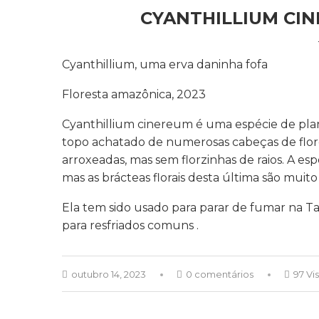
CYANTHILLIUM CIN
Cyanthillium, uma erva daninha fofa
Floresta amazônica, 2023
Cyanthillium cinereum é uma espécie de plant
topo achatado de numerosas cabeças de flor
arroxeadas, mas sem florzinhas de raios. A es
mas as brácteas florais desta última são muit
Ela tem sido usado para parar de fumar na Tai
para resfriados comuns .
outubro 14, 2023
0 comentários
97 Vi