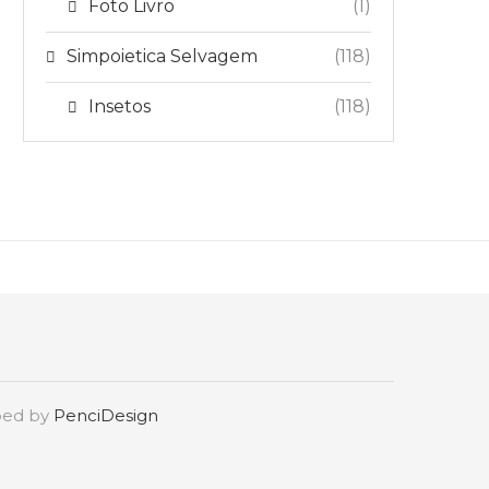
Foto Livro
(1)
Simpoietica Selvagem
(118)
Insetos
(118)
oped by
PenciDesign