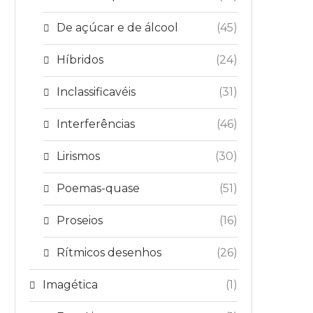
De açúcar e de álcool
(45)
Híbridos
(24)
Inclassificavéis
(31)
Interferências
(46)
Lirismos
(30)
Poemas-quase
(51)
Proseios
(16)
Rítmicos desenhos
(26)
Imagética
(1)