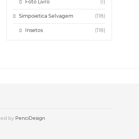
Foto Livro
(1)
Simpoietica Selvagem
(118)
Insetos
(118)
oped by
PenciDesign