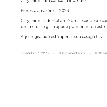
Carychium, um caracol minúsculo
Floresta amazônica, 2023
Carychium tridentatum é uma espécie de car
um molusco gastrópode pulmonar terrestre da
Aqui registrado está apenas sua casa, já hav
outubro 15, 2023
0 comentários
90 Vi