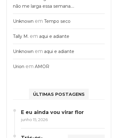
não me larga essa semana….
em
Unknown
Tempo seco
em
Tally M.
aqui e adiante
em
Unknown
aqui e adiante
em
Urion
AMOR
ÚLTIMAS POSTAGENS
E eu ainda vou virar flor
junho 15, 2026
Trás-os-