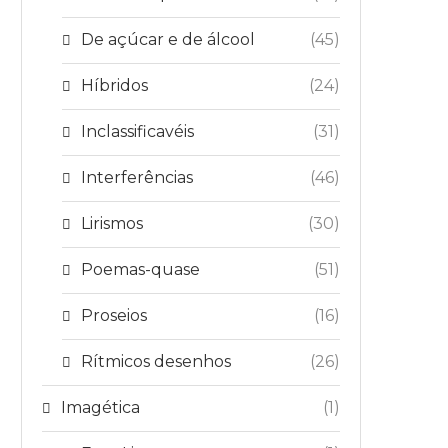
De açúcar e de álcool
(45)
Híbridos
(24)
Inclassificavéis
(31)
Interferências
(46)
Lirismos
(30)
Poemas-quase
(51)
Proseios
(16)
Rítmicos desenhos
(26)
Imagética
(1)