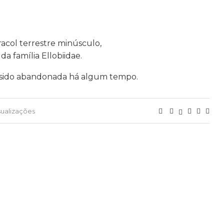
acol terrestre minúsculo,
 família Ellobiidae.
ia sido abandonada há algum tempo.
sualizações