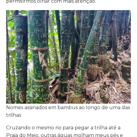
permitirmos olhar com mais atenção.
Nomes assinados em bambus ao longo de uma das
trilhas
Cruzando o mesmo rio para pegar a trilha até a
Praia do Meio, outras águas molham meus pés e