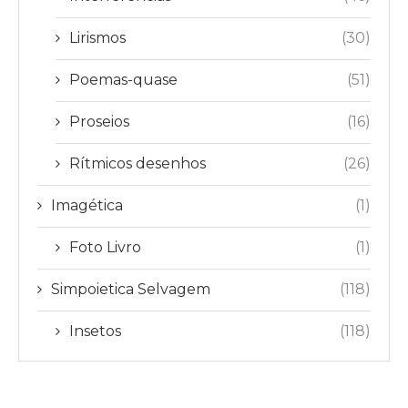
Lirismos
(30)
Poemas-quase
(51)
Proseios
(16)
Rítmicos desenhos
(26)
Imagética
(1)
Foto Livro
(1)
Simpoietica Selvagem
(118)
Insetos
(118)