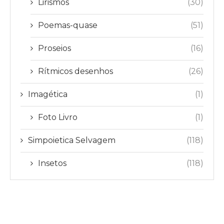
Lirismos
(30)
Poemas-quase
(51)
Proseios
(16)
Rítmicos desenhos
(26)
Imagética
(1)
Foto Livro
(1)
Simpoietica Selvagem
(118)
Insetos
(118)