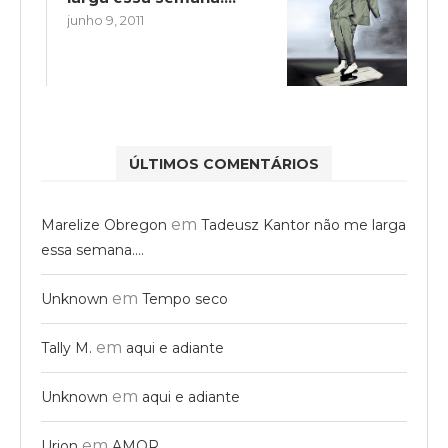
junho 9, 2011
ÚLTIMOS COMENTÁRIOS
em
Marelize Obregon
Tadeusz Kantor não me larga
essa semana….
em
Unknown
Tempo seco
em
Tally M.
aqui e adiante
em
Unknown
aqui e adiante
em
Urion
AMOR