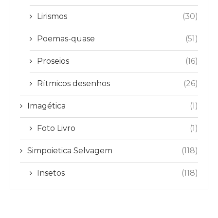
Lirismos
(30)
Poemas-quase
(51)
Proseios
(16)
Rítmicos desenhos
(26)
Imagética
(1)
Foto Livro
(1)
Simpoietica Selvagem
(118)
Insetos
(118)