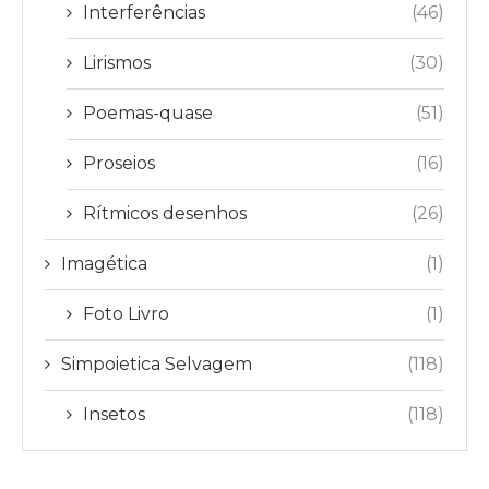
Interferências
(46)
Lirismos
(30)
Poemas-quase
(51)
Proseios
(16)
Rítmicos desenhos
(26)
Imagética
(1)
Foto Livro
(1)
Simpoietica Selvagem
(118)
Insetos
(118)