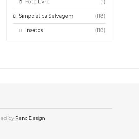
Foto Livro
(1)
Simpoietica Selvagem
(118)
Insetos
(118)
oped by
PenciDesign