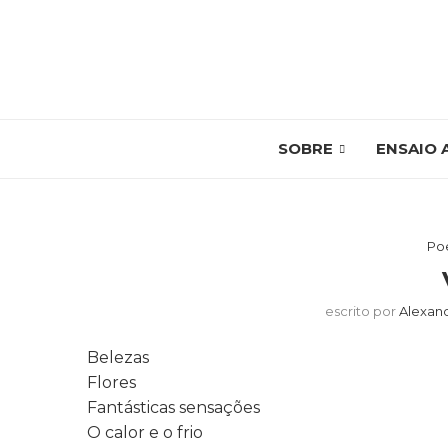
SOBRE
ENSAIO 
Po
escrito por
Alexan
Belezas
Flores
Fantásticas sensações
O calor e o frio