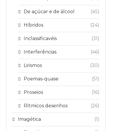
De açúcar e de álcool
(45)
Híbridos
(24)
Inclassificavéis
(31)
Interferências
(46)
Lirismos
(30)
Poemas-quase
(51)
Proseios
(16)
Rítmicos desenhos
(26)
Imagética
(1)