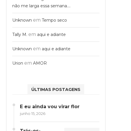
não me larga essa semana….
em
Unknown
Tempo seco
em
Tally M.
aqui e adiante
em
Unknown
aqui e adiante
em
Urion
AMOR
ÚLTIMAS POSTAGENS
E eu ainda vou virar flor
junho 15, 2026
Trás-os-