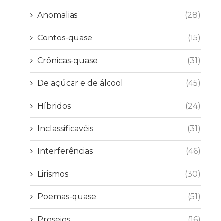
Anomalias
(28)
Contos-quase
(15)
Crônicas-quase
(31)
De açúcar e de álcool
(45)
Híbridos
(24)
Inclassificavéis
(31)
Interferências
(46)
Lirismos
(30)
Poemas-quase
(51)
Proseios
(16)