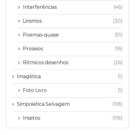
Interferências
(46)
Lirismos
(30)
Poemas-quase
(51)
Proseios
(16)
Rítmicos desenhos
(26)
Imagética
(1)
Foto Livro
(1)
Simpoietica Selvagem
(118)
Insetos
(118)