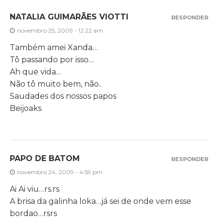
NATALIA GUIMARÃES VIOTTI
RESPONDER
novembro 25, 2009 - 12:22 am
Também amei Xanda…
Tô passando por isso…
Ah que vida…
Não tô muito bem, não..
Saudades dos nossos papos
Beijoaks
PAPO DE BATOM
RESPONDER
novembro 24, 2009 - 4:59 pm
Ai Ai viu…rs.rs
A brisa da galinha loka…já sei de onde vem esse
bordao…rsrs