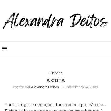
Híbridos
A GOTA
escrito por
Alexandra Deitos
novembro 24, 2009
Tantas fugas e negações, tanto achei que não era…
E eis que bate a porta com as palavras soltas em “