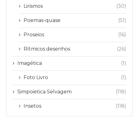
Lirismos
(30)
Poemas-quase
(51)
Proseios
(16)
Rítmicos desenhos
(26)
Imagética
(1)
Foto Livro
(1)
Simpoietica Selvagem
(118)
Insetos
(118)