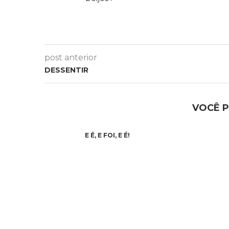
post anterior
DESSENTIR
VOCÊ 
E É, E FOI, E É!