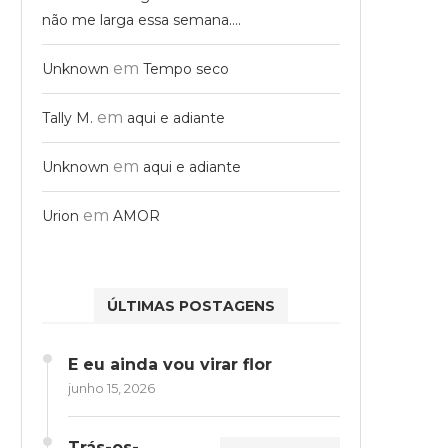
não me larga essa semana….
em
Unknown
Tempo seco
em
Tally M.
aqui e adiante
em
Unknown
aqui e adiante
em
Urion
AMOR
ÚLTIMAS POSTAGENS
E eu ainda vou virar flor
junho 15, 2026
Trás-os-