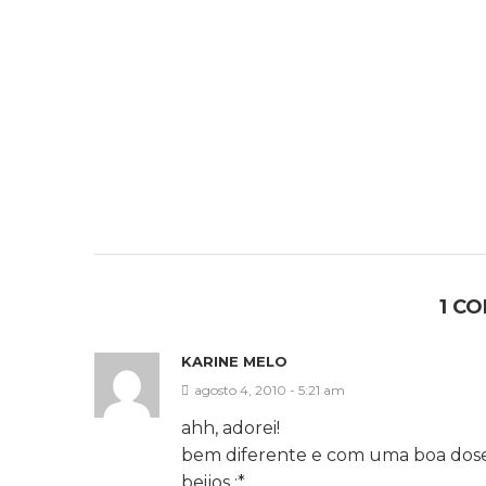
1 C
KARINE MELO
agosto 4, 2010 - 5:21 am
ahh, adorei!
bem diferente e com uma boa dos
beijos :*