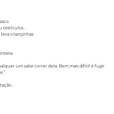
saco.
u testículos…
 leva criançinhas.
nteira.
qualquer um sabe correr dela. Bem mais difícil é fugir
e.”
itação…