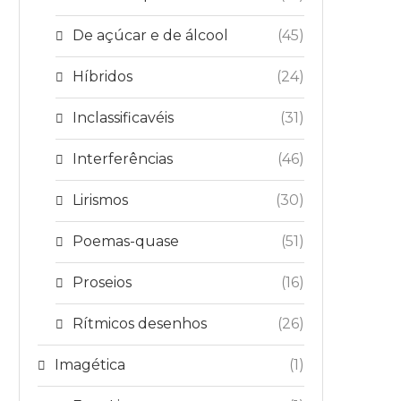
De açúcar e de álcool
(45)
Híbridos
(24)
Inclassificavéis
(31)
Interferências
(46)
Lirismos
(30)
Poemas-quase
(51)
Proseios
(16)
Rítmicos desenhos
(26)
Imagética
(1)