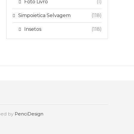
Foto Livro
(1)
Simpoietica Selvagem
(118)
Insetos
(118)
oped by
PenciDesign