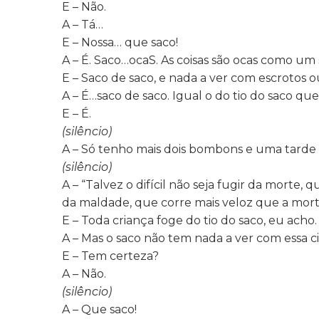
E – Não.
A – Tá…
E – Nossa… que saco!
A – É. Saco…ocaS. As coisas são ocas como um 
E – Saco de saco, e nada a ver com escrotos o
A – É…saco de saco. Igual o do tio do saco que
E – É.
(silêncio)
A – Só tenho mais dois bombons e uma tarde i
(silêncio)
A – “Talvez o difícil não seja fugir da morte, 
da maldade, que corre mais veloz que a mort
E – Toda criança foge do tio do saco, eu acho.
A – Mas o saco não tem nada a ver com essa c
E – Tem certeza?
A – Não.
(silêncio)
A – Que saco!