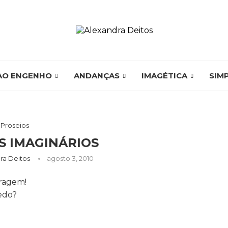
AO ENGENHO
ANDANÇAS
IMAGÉTICA
SIM
Proseios
S IMAGINÁRIOS
ra Deitos
agosto 3, 2010
oragem!
edo?