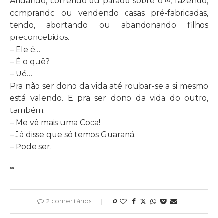
Andando, correndo ou parado sobre o
∞
, fazendo,
comprando ou vendendo casas pré-fabricadas,
tendo, abortando ou abandonando filhos
preconcebidos.
– Ele é…
– É o quê?
– Ué…
Pra não ser dono da vida até roubar-se a si mesmo
está valendo. E pra ser dono da vida do outro,
também.
– Me vê mais uma Coca!
– Já disse que só temos Guaraná.
– Pode ser.
∞
2 comentários
0