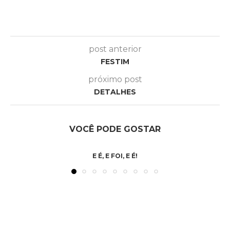
post anterior
FESTIM
próximo post
DETALHES
VOCÊ PODE GOSTAR
E É, E FOI, E É!