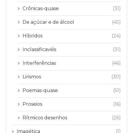
Crônicas-quase
(31)
De açúcar e de álcool
(45)
Híbridos
(24)
Inclassificavéis
(31)
Interferências
(46)
Lirismos
(30)
Poemas-quase
(51)
Proseios
(16)
Rítmicos desenhos
(26)
Imagética
(1)