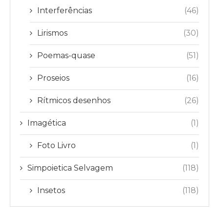
Interferências
(46)
Lirismos
(30)
Poemas-quase
(51)
Proseios
(16)
Rítmicos desenhos
(26)
Imagética
(1)
Foto Livro
(1)
Simpoietica Selvagem
(118)
Insetos
(118)