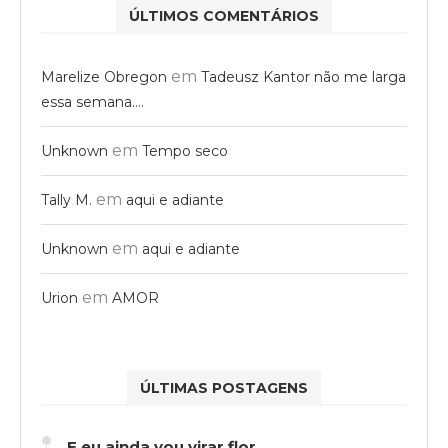
ÚLTIMOS COMENTÁRIOS
em
Marelize Obregon
Tadeusz Kantor não me larga
essa semana….
em
Unknown
Tempo seco
em
Tally M.
aqui e adiante
em
Unknown
aqui e adiante
em
Urion
AMOR
ÚLTIMAS POSTAGENS
E eu ainda vou virar flor