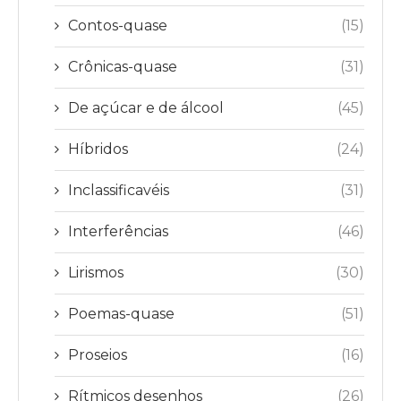
Contos-quase
(15)
Crônicas-quase
(31)
De açúcar e de álcool
(45)
Híbridos
(24)
Inclassificavéis
(31)
Interferências
(46)
Lirismos
(30)
Poemas-quase
(51)
Proseios
(16)
Rítmicos desenhos
(26)