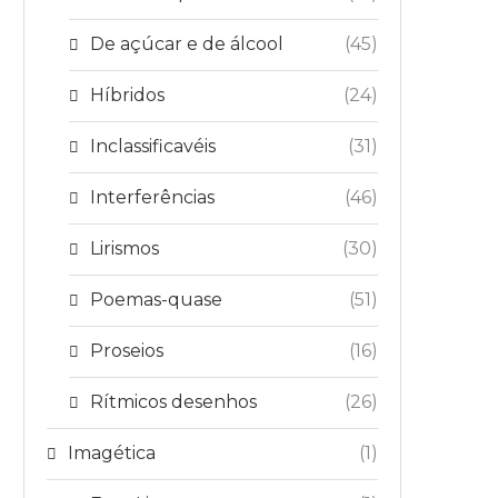
De açúcar e de álcool
(45)
Híbridos
(24)
Inclassificavéis
(31)
Interferências
(46)
Lirismos
(30)
Poemas-quase
(51)
Proseios
(16)
Rítmicos desenhos
(26)
Imagética
(1)