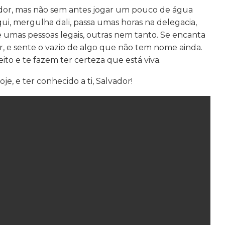
dor, mas não sem antes jogar um pouco de água
aqui, mergulha dali, passa umas horas na delegacia,
umas pessoas legais, outras nem tanto. Se encanta
r, e sente o vazio de algo que não tem nome ainda.
o e te fazem ter certeza que está viva.
e, e ter conhecido a ti, Salvador!