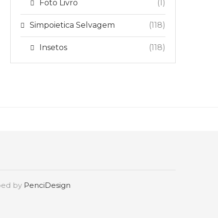
Foto Livro
(1)
Simpoietica Selvagem
(118)
Insetos
(118)
oped by
PenciDesign