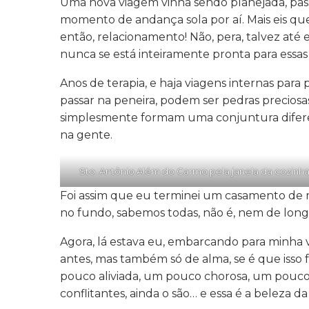
Uma nova viagem vinha sendo planejada, pa
momento de andança sola por aí. Mais eis qu
então, relacionamento! Não, pera, talvez at
nunca se está inteiramente pronta para essas 
Anos de terapia, e haja viagens internas para
passar na peneira, podem ser pedras preciosa
simplesmente formam uma conjuntura difere
na gente.
Sto. Antônio Além do Carmo pela janela da cozinh
Foi assim que eu terminei um casamento de 
no fundo, sabemos todas, não é, nem de long
Agora, lá estava eu, embarcando para minha
antes, mas também só de alma, se é que isso
pouco aliviada, um pouco chorosa, um pouco
conflitantes, ainda o são… e essa é a beleza da 