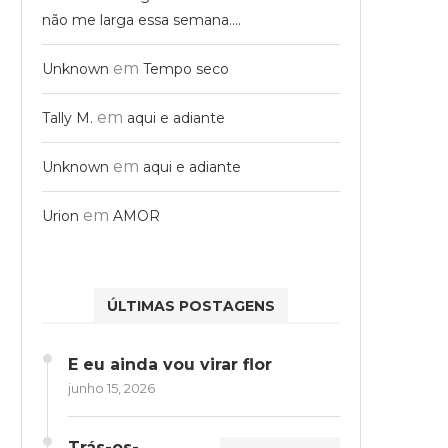
não me larga essa semana….
em
Unknown
Tempo seco
em
Tally M.
aqui e adiante
em
Unknown
aqui e adiante
em
Urion
AMOR
ÚLTIMAS POSTAGENS
E eu ainda vou virar flor
junho 15, 2026
Trás-os-