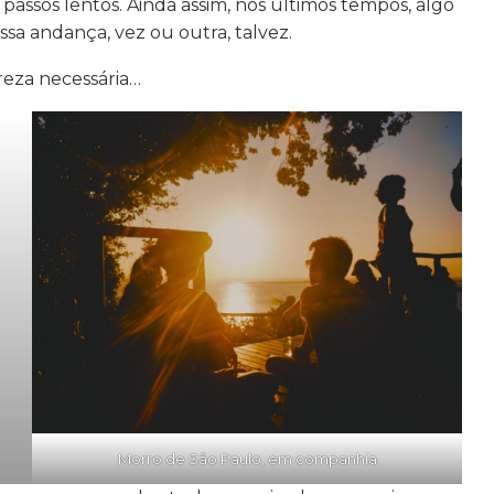
assos lentos. Ainda assim, nos últimos tempos, algo
a andança, vez ou outra, talvez.
areza necessária…
Morro de São Paulo, em companhia