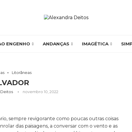
AO ENGENHO
ANDANÇAS
IMAGÉTICA
SIM
as
Litorâneas
LVADOR
 Deitos
novembro 10, 2022
ário, sempre revigorante como poucas outras coisas
olar das paisagens, a conversar com o vento e as