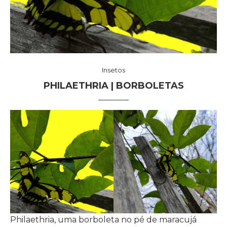
Insetos
PHILAETHRIA | BORBOLETAS
Philaethria, uma borboleta no pé de maracujá