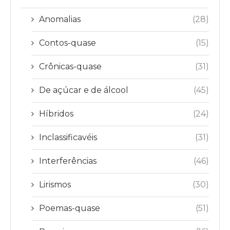
Anomalias
(28)
Contos-quase
(15)
Crônicas-quase
(31)
De açúcar e de álcool
(45)
Híbridos
(24)
Inclassificavéis
(31)
Interferências
(46)
Lirismos
(30)
Poemas-quase
(51)