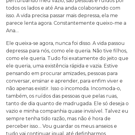
perturbando meu vazio, são pessoas e ruídos por
todos os lados e até Ana anda colaborando com
isso. A vida precisa passar mais depressa, ela me
parece lenta agora. Constantemente queixo-me a
Ana…
Ele queixa-se agora, nunca foi disso. A vida passou
depressa para nós, como ele queria. Não tive filhos,
como ele queria. Tudo foi exatamente do jeito que
ele queria, uma existência rápida e vazia. Estive
pensando em procurar amizades, pessoas para
conversar, ensinar e aprender, para enfim viver e
não apenas existir. Isso o incomoda. Incomoda-o,
também, os ruídos das pessoas que pelas ruas,
tanto de dia quanto de madrugada. Ele só deseja o
vazio e minha companhia quase invisível. Talvez eu
sempre tenha tido razão, mas não é hora de
perceber isso… Vou guardar os meus anseios e
tudo vai continuar igual, até definharmos