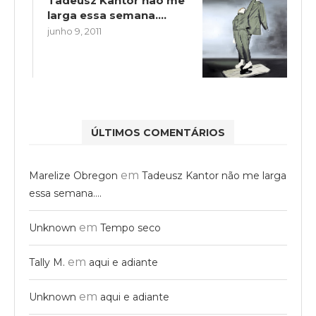
Tadeusz Kantor não me
larga essa semana….
junho 9, 2011
ÚLTIMOS COMENTÁRIOS
em
Marelize Obregon
Tadeusz Kantor não me larga
essa semana….
em
Unknown
Tempo seco
em
Tally M.
aqui e adiante
em
Unknown
aqui e adiante