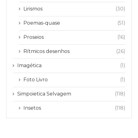
Lirismos
(30)
Poemas-quase
(51)
Proseios
(16)
Rítmicos desenhos
(26)
Imagética
(1)
Foto Livro
(1)
Simpoietica Selvagem
(118)
Insetos
(118)