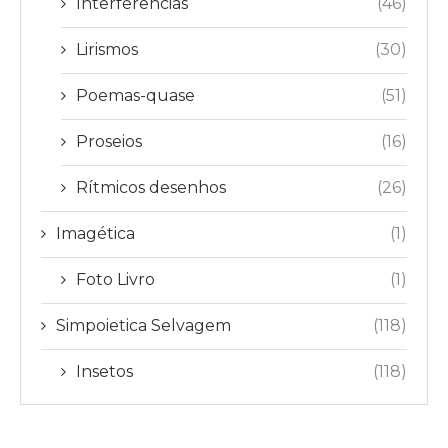
Interferências
(46)
Lirismos
(30)
Poemas-quase
(51)
Proseios
(16)
Rítmicos desenhos
(26)
Imagética
(1)
Foto Livro
(1)
Simpoietica Selvagem
(118)
Insetos
(118)