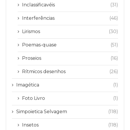
Inclassificavéis
(31)
Interferências
(46)
Lirismos
(30)
Poemas-quase
(51)
Proseios
(16)
Rítmicos desenhos
(26)
Imagética
(1)
Foto Livro
(1)
Simpoietica Selvagem
(118)
Insetos
(118)