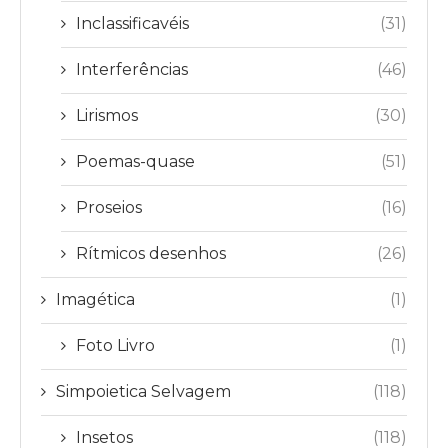
Inclassificavéis
(31)
Interferências
(46)
Lirismos
(30)
Poemas-quase
(51)
Proseios
(16)
Rítmicos desenhos
(26)
Imagética
(1)
Foto Livro
(1)
Simpoietica Selvagem
(118)
Insetos
(118)