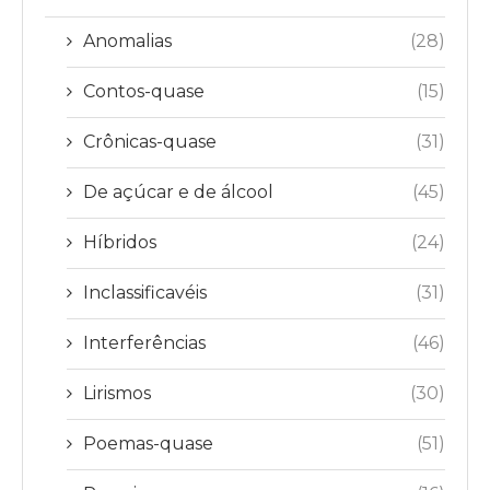
Anomalias
(28)
Contos-quase
(15)
Crônicas-quase
(31)
De açúcar e de álcool
(45)
Híbridos
(24)
Inclassificavéis
(31)
Interferências
(46)
Lirismos
(30)
Poemas-quase
(51)