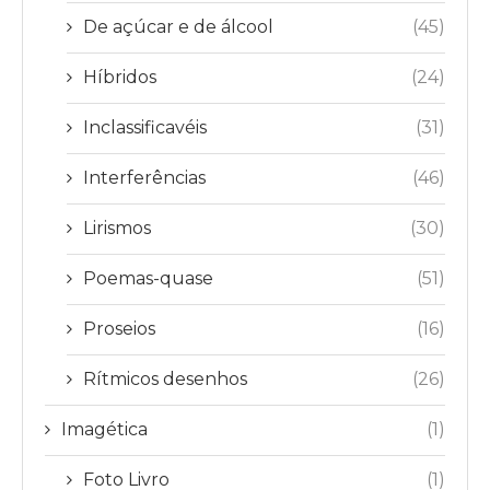
De açúcar e de álcool
(45)
Híbridos
(24)
Inclassificavéis
(31)
Interferências
(46)
Lirismos
(30)
Poemas-quase
(51)
Proseios
(16)
Rítmicos desenhos
(26)
Imagética
(1)
Foto Livro
(1)