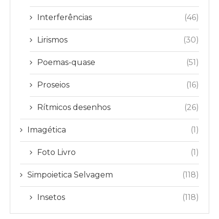
Interferências
(46)
Lirismos
(30)
Poemas-quase
(51)
Proseios
(16)
Rítmicos desenhos
(26)
Imagética
(1)
Foto Livro
(1)
Simpoietica Selvagem
(118)
Insetos
(118)