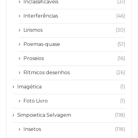
Inclassificavéis
(31)
Interferências
(46)
Lirismos
(30)
Poemas-quase
(51)
Proseios
(16)
Rítmicos desenhos
(26)
Imagética
(1)
Foto Livro
(1)
Simpoietica Selvagem
(118)
Insetos
(118)