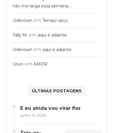
não me larga essa semana….
em
Unknown
Tempo seco
em
Tally M.
aqui e adiante
em
Unknown
aqui e adiante
em
Urion
AMOR
ÚLTIMAS POSTAGENS
E eu ainda vou virar flor
junho 15, 2026
Trás-os-