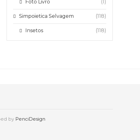
Foto Livro
(1)
Simpoietica Selvagem
(118)
Insetos
(118)
oped by
PenciDesign