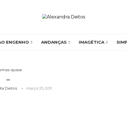
AO ENGENHO
ANDANÇAS
IMAGÉTICA
SIM
emas-quase
–
ra Deitos
março 25, 2011