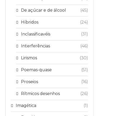
De açúcar e de álcool
(45)
Híbridos
(24)
Inclassificavéis
(31)
Interferências
(46)
Lirismos
(30)
Poemas-quase
(51)
Proseios
(16)
Rítmicos desenhos
(26)
Imagética
(1)