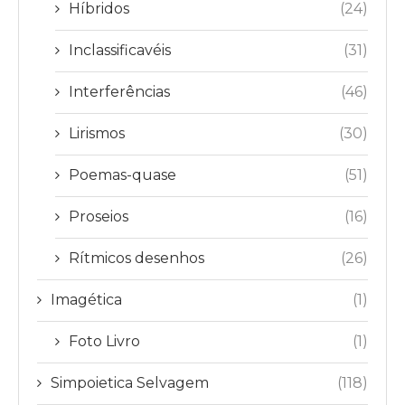
Híbridos
(24)
Inclassificavéis
(31)
Interferências
(46)
Lirismos
(30)
Poemas-quase
(51)
Proseios
(16)
Rítmicos desenhos
(26)
Imagética
(1)
Foto Livro
(1)
Simpoietica Selvagem
(118)