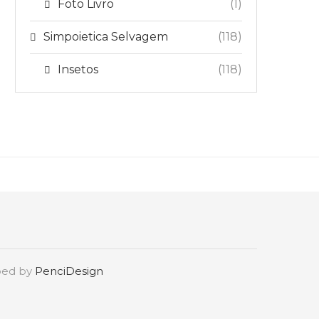
Foto Livro
(1)
Simpoietica Selvagem
(118)
Insetos
(118)
oped by
PenciDesign