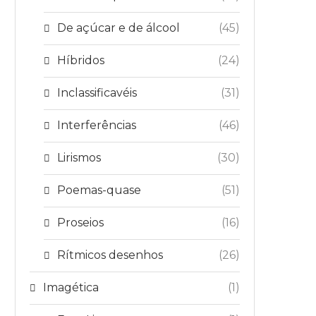
De açúcar e de álcool
(45)
Híbridos
(24)
Inclassificavéis
(31)
Interferências
(46)
Lirismos
(30)
Poemas-quase
(51)
Proseios
(16)
Rítmicos desenhos
(26)
Imagética
(1)