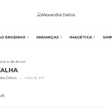
AO ENGENHO
ANDANÇAS
IMAGÉTICA
SIM
car e de álcool
FALHA
dra Deitos
maio 16, 2011
vê.