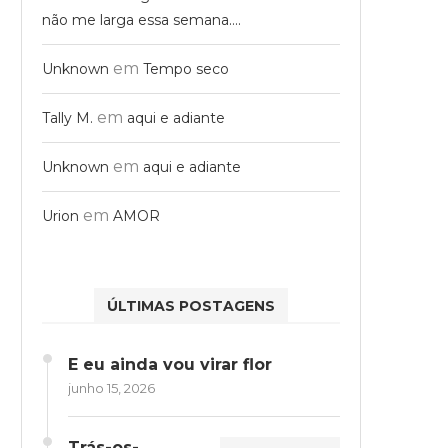
não me larga essa semana….
em
Unknown
Tempo seco
em
Tally M.
aqui e adiante
em
Unknown
aqui e adiante
em
Urion
AMOR
ÚLTIMAS POSTAGENS
E eu ainda vou virar flor
junho 15, 2026
Trás-os-