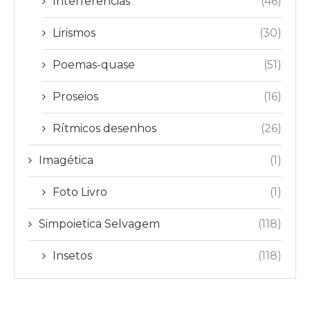
Interferências
(46)
Lirismos
(30)
Poemas-quase
(51)
Proseios
(16)
Rítmicos desenhos
(26)
Imagética
(1)
Foto Livro
(1)
Simpoietica Selvagem
(118)
Insetos
(118)